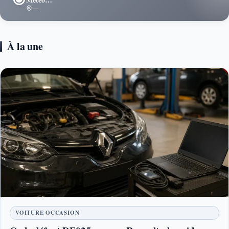
—
À la une
VOITURE OCCASION