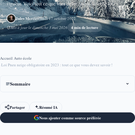
vigueur. Voici tout ce que vous devez savoir sur cette loi.
Jules Mercier
lundi 17 octobre 2022
4 min de lecture
Mis à jour le dimanche 3 mai 2026
Accueil
›
Auto école
›
Loi Pneu neige obligatoire en 2023 : tout ce que vous devez savoir !
Sommaire
Partager
Résumé IA
Nous ajouter comme source préférée