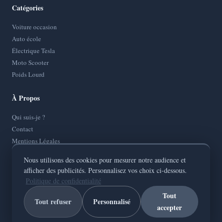
Catégories
Voiture occasion
Auto école
Électrique Tesla
Moto Scooter
Poids Lourd
À Propos
Qui suis-je ?
Contact
Mentions Légales
Politique de Confidentialité
Nous utilisons des cookies pour mesurer notre audience et
Plan de site
afficher des publicités. Personnalisez vos choix ci-dessous.
Politique de confidentialité
Tout
Tout refuser
Personnalisé
accepter
© 2026
AutoMotoConseils
— Tous droits réservés
Votre guide fiable sur toutes les routes de France.