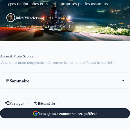
types de garanties et les tarifs proposés par les assureurs.
Jules Mercier
samedi 11 mars 2023
2 min de lecture
Mis à jour le dimanche 3 mai 2026
Accueil
›
Moto Scooter
›
Assurance moto temporaire : où trouver la meilleure offre sur le marché ?
Sommaire
Partager
Résumé IA
Nous ajouter comme source préférée