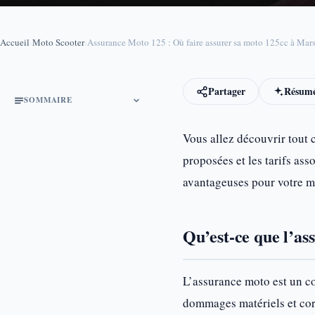
Accueil
›
Moto Scooter
›
Assurance Moto 125 : Où faire assurer sa moto 125cc à Mars
Partager
Résumé
SOMMAIRE
Vous allez découvrir tout c
proposées et les tarifs ass
avantageuses pour votre m
Qu’est-ce que l’as
L’assurance moto est un co
dommages matériels et corp