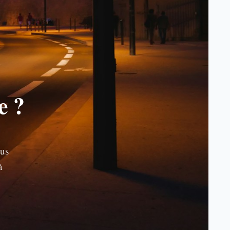
e ?
ous
à