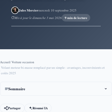
Jules Mercier
mercredi 10 septembre 2025
9 min de lecture
Mis à jour le dimanche 3 mai 2026
Accueil
›
Voiture occasion
Volant moteur bi-masse remplacé par un simple : avantages, inconvénients et
›
coûts 2025
Sommaire
Partager
Résumé IA