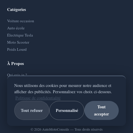
Catégories
Voiture occasion
Auto école
Électrique Tesla
Moto Scooter
Poids Lourd
À Propos
Qui suis-je ?
Contact
Nous utilisons des cookies pour mesurer notre audience et
Mentions Légales
afficher des publicités. Personnalisez vos choix ci-dessous.
Politique de Confidentialité
Politique de confidentialité
Plan de site
Tout
Tout refuser
Personnalisé
accepter
© 2026
AutoMotoConseils
— Tous droits réservés