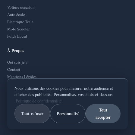
Voiture occasion
Auto école
Électrique Tesla
Moto Scooter
Poids Lourd
À Propos
Qui suis-je ?
Contact
Mentions Légales
Politique de Confidentialité
Nous utilisons des cookies pour mesurer notre audience et
Plan de site
afficher des publicités. Personnalisez vos choix ci-dessous.
Politique de confidentialité
Tout
Tout refuser
Personnalisé
accepter
© 2026
AutoMotoConseils
— Tous droits réservés
Votre guide fiable sur toutes les routes de France.