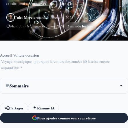
continuent de nous séduire aujourd'hui !
Jules Mercier
mardi 3 décembre 2024
3 min de lecture
Mis à jour le dimanche 3 mai 2026
Accueil
›
Voiture occasion
Voyage nostalgique : pourquoi la voiture des années 60 fascine encore
›
aujourd’hui ?
Sommaire
Partager
Résumé IA
Nous ajouter comme source préférée