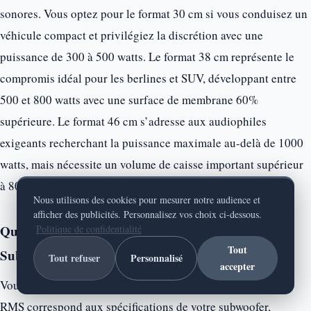
sonores. Vous optez pour le format 30 cm si vous conduisez un
véhicule compact et privilégiez la discrétion avec une
puissance de 300 à 500 watts. Le format 38 cm représente le
compromis idéal pour les berlines et SUV, développant entre
500 et 800 watts avec une surface de membrane 60%
supérieure. Le format 46 cm s’adresse aux audiophiles
exigeants recherchant la puissance maximale au-delà de 1000
watts, mais nécessite un volume de caisse important supérieur
à 80 litres.
Nous utilisons des cookies pour mesurer notre audience et
afficher des publicités. Personnalisez vos choix ci-dessous.
Quel amplificateur choisir pour optimiser mon
Politique de confidentialité
Tout
Subwoofer Zero ?
Tout refuser
Personnalisé
accepter
Vous devez sélectionner un amplificateur dont la puissance
RMS correspond aux spécifications de votre subwoofer,