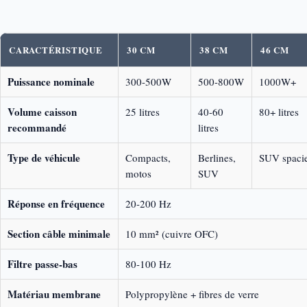
CARACTÉRISTIQUE
30 CM
38 CM
46 CM
Puissance nominale
300-500W
500-800W
1000W+
Volume caisson
25 litres
40-60
80+ litres
recommandé
litres
Type de véhicule
Compacts,
Berlines,
SUV spaci
motos
SUV
Réponse en fréquence
20-200 Hz
Section câble minimale
10 mm² (cuivre OFC)
Filtre passe-bas
80-100 Hz
Matériau membrane
Polypropylène + fibres de verre