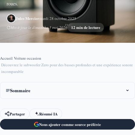
roues.
Jules Mercier
mardi 28 octobre 2025
12 min de lecture
Mis à jour le dimanche 3 mai 2026
Accueil
›
Voiture occasion
Découvrez le subwoofer Zero pour des basses profondes et une expérience sonore
›
incomparable
Sommaire
Partager
Résumé IA
Nous ajouter comme source préférée