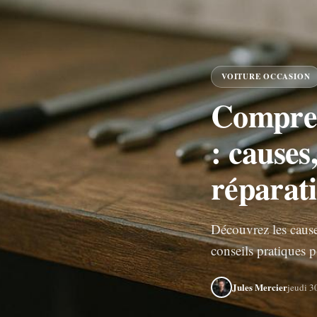
VOITURE OCCASION
Compren
: causes,
réparati
Découvrez les cause
conseils pratiques p
Jules Mercier
jeudi 3