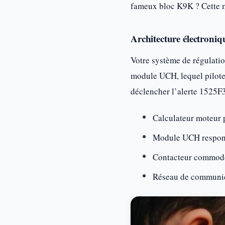
fameux bloc K9K ? Cette m
Architecture électroniq
Votre système de régulatio
module UCH, lequel pilote 
déclencher l’alerte 1525F3
Calculateur moteur p
Module UCH responsa
Contacteur commodo 
Réseau de communica