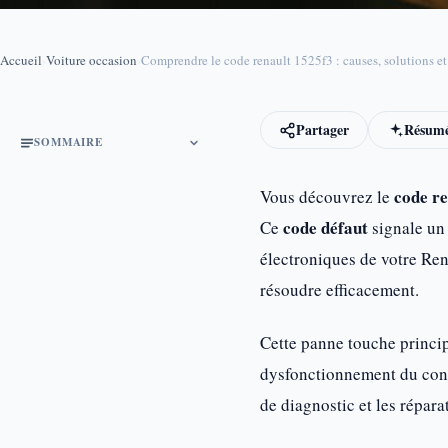
Accueil
›
Voiture occasion
›
Comprendre le code renault 1525f3 : causes, solutions et 
Partager
Résumé
SOMMAIRE
code r
Vous découvrez le
code défaut
Ce
signale un 
électroniques de votre Ren
résoudre efficacement.
Cette panne touche princi
dysfonctionnement du conta
de diagnostic et les répara