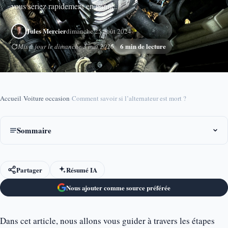
vous seriez rapidement en panne.
Jules Mercier
dimanche 25 août 2024
6 min de lecture
Mis à jour le dimanche 3 mai 2026
Accueil
›
Voiture occasion
›
Comment savoir si l’alternateur est mort ?
Sommaire
Partager
Résumé IA
Nous ajouter comme source préférée
Dans cet article, nous allons vous guider à travers les étapes