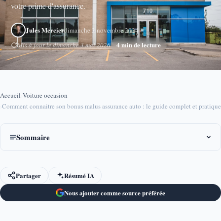
votre prime d'assurance.
Jules Mercier
dimanche 3 novembre 2024
4 min de lecture
Mis à jour le dimanche 3 mai 2026
Accueil
›
Voiture occasion
›
Comment connaitre son bonus malus assurance auto : le guide complet et pratique
Sommaire
Partager
Résumé IA
Nous ajouter comme source préférée