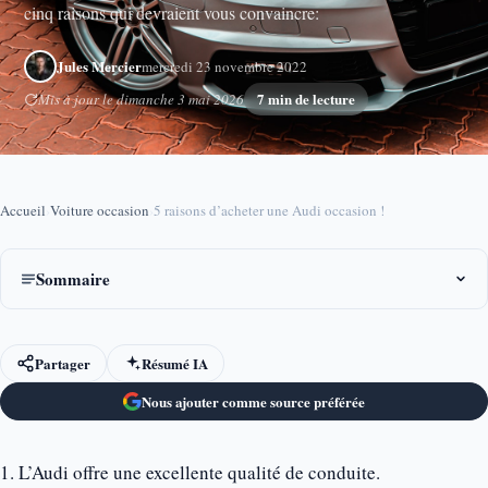
cinq raisons qui devraient vous convaincre:
Jules Mercier
mercredi 23 novembre 2022
7 min de lecture
Mis à jour le dimanche 3 mai 2026
Accueil
›
Voiture occasion
›
5 raisons d’acheter une Audi occasion !
Sommaire
Partager
Résumé IA
Nous ajouter comme source préférée
1. L’Audi offre une excellente qualité de conduite.