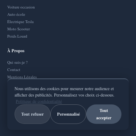
Voiture occasion
Auto école
Électrique Tesla
Moto Scooter
Poids Lourd
À Propos
Qui suis-je ?
Contact
Mentions Légales
Politique de Confidentialité
Nous utilisons des cookies pour mesurer notre audience et
Plan de site
afficher des publicités. Personnalisez vos choix ci-dessous.
Politique de confidentialité
Tout
Tout refuser
Personnalisé
accepter
© 2026
AutoMotoConseils
— Tous droits réservés
Votre guide fiable sur toutes les routes de France.